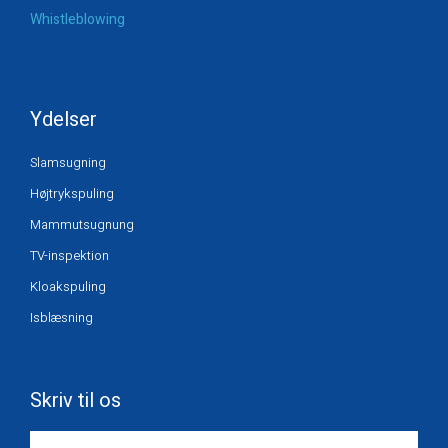
Whistleblowing
Ydelser
Slamsugning
Højtrykspuling
Mammutsugnung
TV-inspektion
Kloakspuling
Isblæsning
Skriv til os