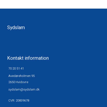
Sydslam
Kontakt information
70 20 51 41
Avedøreholmen 95
2650 Hvidovre
sydslam@sydslam.dk
CVR: 20839678